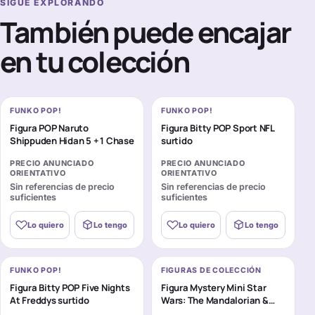
SIGUE EXPLORANDO
También puede encajar
en tu colección
FUNKO POP!
FUNKO POP!
Figura POP Naruto
Figura Bitty POP Sport NFL
Shippuden Hidan 5 + 1 Chase
surtido
PRECIO ANUNCIADO
PRECIO ANUNCIADO
ORIENTATIVO
ORIENTATIVO
Sin referencias de precio
Sin referencias de precio
suficientes
suficientes
Lo quiero
Lo tengo
Lo quiero
Lo tengo
FUNKO POP!
FIGURAS DE COLECCIÓN
Figura Bitty POP Five Nights
Figura Mystery Mini Star
At Freddys surtido
Wars: The Mandalorian &
Grogu surtido