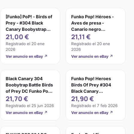
[Funko] PoP! - Birds of
Funko Pop! Héroes -
Prey - #304 Black
Aves de presa -
Canary Boobystrap
Canario negro
21,00 €
21,11 €
battle
(Boobytrap Battle)
#304
Registrado el
20 ene
Registrado el
20 ene
2026
2026
Ver anuncio en eBay
↗
Ver anuncio en eBay
↗
Black Canary 304
Funko Pop! Heroes
Boobytrap Battle Birds
Birds Of Prey #304
of Prey DC Funko Pop
Black Canary
21,70 €
21,90 €
Vinyl
Boobytrap Battle
Registrado el
25 jun 2026
Registrado el
7 feb 2026
Ver anuncio en eBay
↗
Ver anuncio en eBay
↗