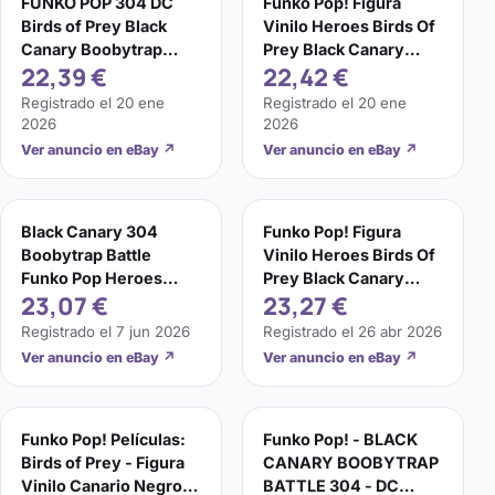
FUNKO POP 304 DC
Funko Pop! Figura
Birds of Prey Black
Vinilo Heroes Birds Of
Canary Boobytrap
Prey Black Canary
22,39 €
22,42 €
Battle
Boobytrap Battle 304
Registrado el
20 ene
Registrado el
20 ene
2026
2026
Ver anuncio en eBay
↗
Ver anuncio en eBay
↗
Black Canary 304
Funko Pop! Figura
Boobytrap Battle
Vinilo Heroes Birds Of
Funko Pop Heroes
Prey Black Canary
23,07 €
23,27 €
Bobble Head Birds of
Boobytrap Battle 304
Prey
Registrado el
7 jun 2026
Registrado el
26 abr 2026
Ver anuncio en eBay
↗
Ver anuncio en eBay
↗
Funko Pop! Películas:
Funko Pop! - BLACK
Birds of Prey - Figura
CANARY BOOBYTRAP
Vinilo Canario Negro
BATTLE 304 - DC