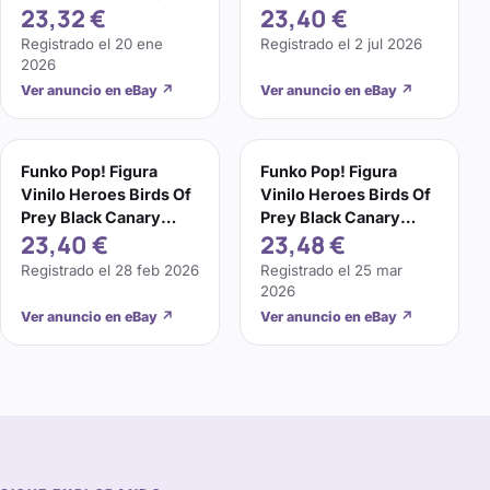
23,32 €
23,40 €
#304 (SKU 22)
Universe - Birds of
Prey
Registrado el
20 ene
Registrado el
2 jul 2026
2026
Ver anuncio en eBay
↗
Ver anuncio en eBay
↗
Funko Pop! Figura
Funko Pop! Figura
Vinilo Heroes Birds Of
Vinilo Heroes Birds Of
Prey Black Canary
Prey Black Canary
23,40 €
23,48 €
Boobytrap Battle 304
Boobytrap Battle 304
Registrado el
28 feb 2026
Registrado el
25 mar
2026
Ver anuncio en eBay
↗
Ver anuncio en eBay
↗