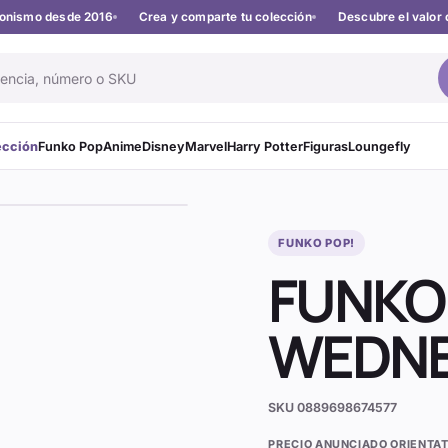
cionismo desde 2016
Crea y comparte tu colección
Descubre el valor 
ección
Funko Pop
Anime
Disney
Marvel
Harry Potter
Figuras
Loungefly
FUNKO POP!
FUNKO
WEDN
SKU
0889698674577
PRECIO ANUNCIADO ORIENTAT