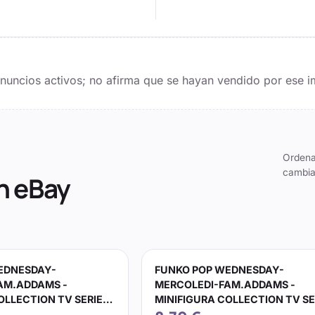
 anuncios activos; no afirma que se hayan vendido por ese i
Ordena
cambia
n eBay
EDNESDAY-
FUNKO POP WEDNESDAY-
AM.ADDAMS -
MERCOLEDI-FAM.ADDAMS -
OLLECTION TV SERIE
MINIFIGURA COLLECTION TV SE
FILM...