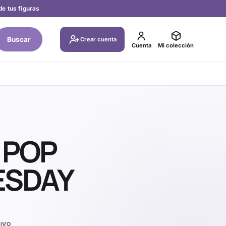
de tus figuras
Buscar
Crear cuenta
Cuenta
Mi colección
 POP
ESDAY
IVO