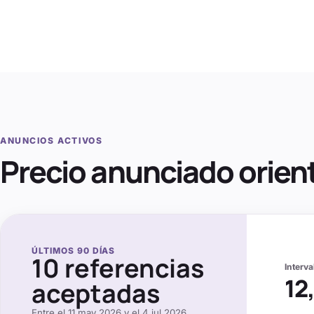
ANUNCIOS ACTIVOS
Precio anunciado orien
ÚLTIMOS
90
DÍAS
10
referencias
Interv
12
aceptadas
Entre el
11 may 2026
y el
4 jul 2026