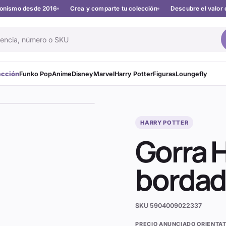
cionismo desde 2016
Crea y comparte tu colección
Descubre el valor 
ección
Funko Pop
Anime
Disney
Marvel
Harry Potter
Figuras
Loungefly
HARRY POTTER
Gorra H
borda
SKU
5904009022337
PRECIO ANUNCIADO ORIENTAT