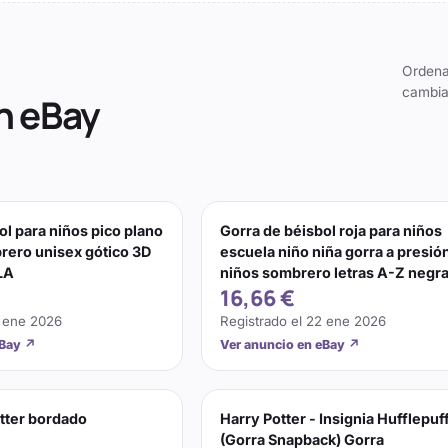
Ordena
cambia
n eBay
ol para niños pico plano
Gorra de béisbol roja para niños
rero unisex gótico 3D
escuela niño niña gorra a presió
LA
niños sombrero letras A-Z negr
16,66 €
 ene 2026
Registrado el
22 ene 2026
eBay
↗
Ver anuncio en eBay
↗
tter bordado
Harry Potter - Insignia Hufflepuf
(Gorra Snapback) Gorra