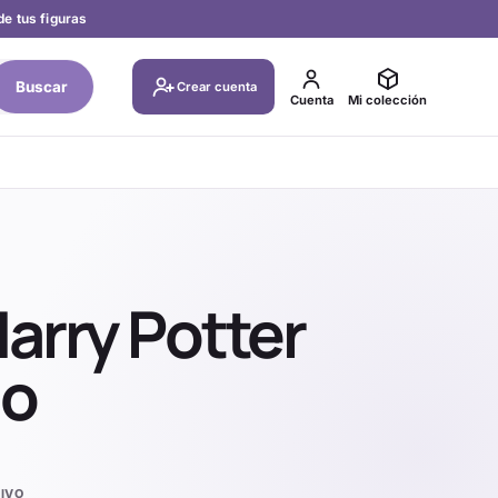
de tus figuras
Buscar
Crear cuenta
Cuenta
Mi colección
arry Potter
do
IVO