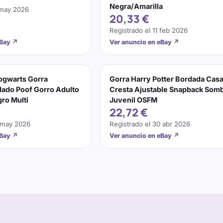
Negra/Amarilla
 may 2026
20,33 €
Registrado el
11 feb 2026
eBay
↗
Ver anuncio en eBay
↗
ogwarts Gorra
Gorra Harry Potter Bordada Cas
ado Poof Gorro Adulto
Cresta Ajustable Snapback Som
gro Multi
Juvenil OSFM
22,72 €
 may 2026
Registrado el
30 abr 2026
eBay
↗
Ver anuncio en eBay
↗