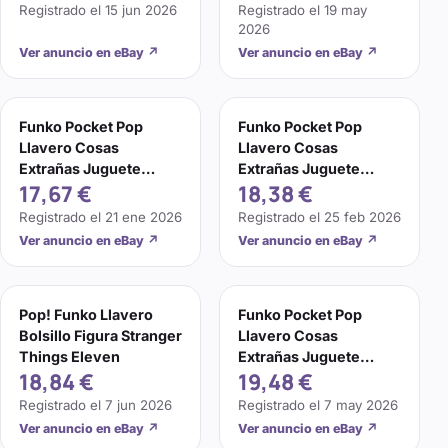
Regalo
Registrado el
15 jun 2026
Registrado el
19 may
2026
Ver anuncio en eBay
↗
Ver anuncio en eBay
↗
Funko Pocket Pop
Funko Pocket Pop
Llavero Cosas
Llavero Cosas
Extrañas Juguete
Extrañas Juguete
17,67 €
18,38 €
Modelo Once Steve
Modelo Once Steve
Dustin Llavero
Dustin Llavero
Registrado el
21 ene 2026
Registrado el
25 feb 2026
Ver anuncio en eBay
↗
Ver anuncio en eBay
↗
Pop! Funko Llavero
Funko Pocket Pop
Bolsillo Figura Stranger
Llavero Cosas
Things Eleven
Extrañas Juguete
18,84 €
19,48 €
Modelo Once Steve
Dustin Llavero
Registrado el
7 jun 2026
Registrado el
7 may 2026
Ver anuncio en eBay
↗
Ver anuncio en eBay
↗