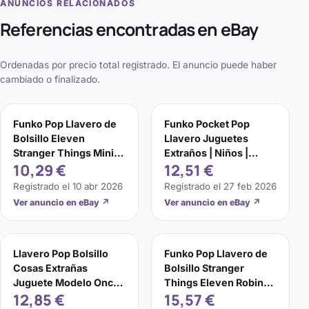
ANUNCIOS RELACIONADOS
Referencias encontradas en eBay
Ordenadas por precio total registrado. El anuncio puede haber
cambiado o finalizado.
Funko Pop Llavero de
Funko Pocket Pop
Bolsillo Eleven
Llavero Juguetes
Stranger Things Mini
Extraños | Niños |
10,29 €
12,51 €
Figura Llavero
Llavero
Coleccionable
Registrado el
10 abr 2026
Registrado el
27 feb 2026
Ver anuncio en eBay
↗
Ver anuncio en eBay
↗
Llavero Pop Bolsillo
Funko Pop Llavero de
Cosas Extrañas
Bolsillo Stranger
Juguete Modelo Once
Things Eleven Robin
12,85 €
15,57 €
Steve Dustin Llavero
Llavero Figura Juguete