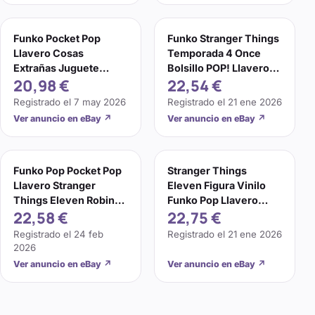
Funko Pocket Pop
Funko Stranger Things
Llavero Cosas
Temporada 4 Once
Extrañas Juguete
Bolsillo POP! Llavero
20,98 €
22,54 €
Modelo Once Steve
nuevo
Dustin Llavero
Registrado el
7 may 2026
Registrado el
21 ene 2026
Ver anuncio en eBay
↗
Ver anuncio en eBay
↗
Funko Pop Pocket Pop
Stranger Things
Llavero Stranger
Eleven Figura Vinilo
Things Eleven Robin
Funko Pop Llavero
22,58 €
22,75 €
Barb Steve Dustin Key
Bolsillo Temporada 4
Registrado el
24 feb
Registrado el
21 ene 2026
2026
Ver anuncio en eBay
↗
Ver anuncio en eBay
↗