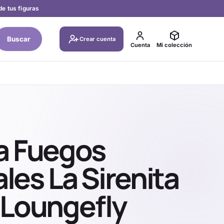
de tus figuras
Buscar
Crear cuenta
Cuenta
Mi colección
a Fuegos
ales La Sirenita
 Loungefly