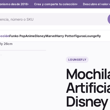
cionismo desde 2016
Crea y comparte tu colección
Descubre el valor 
ección
Funko Pop
Anime
Disney
Marvel
Harry Potter
Figuras
Loungefly
fly 26cm
LOUNGEFLY
Mochil
Artifici
Disney