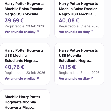
Harry Potter Hogwarts
Harry Potter Hogwarts
Mochila Bolso Escolar
Mochila Bolso Escolar
Negro USB Mochila
Negro USB Mochila
39,69 €
40,08 €
Viaje Bolso para
Viaje Bolso para
Laptop
Laptop
Registrado el
20 feb 2026
Registrado el
31 ene 2026
Ver anuncio en eBay
↗
Ver anuncio en eBay
↗
Harry Potter Hogwarts
Harry Potter Hogwarts
USB Mochila
USB Mochila
Estudiante Negra
Estudiante Negra
40,76 €
41,15 €
Bolso Escolar Hombres
Bolso Escolar Hombres
Viaje Laptop Bolso
Viaje Laptop Bolso
Registrado el
20 feb 2026
Registrado el
31 ene 2026
Ver anuncio en eBay
↗
Ver anuncio en eBay
↗
Mochila Harry Potter
Hogwarts Mochila
Hogwarts Mago