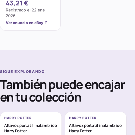
43,21 €
Mágico
Registrado el
22 ene
2026
Ver anuncio en eBay
↗
SIGUE EXPLORANDO
También puede encajar
en tu colección
HARRY POTTER
HARRY POTTER
Altavoz portatil inalambrico
Altavoz portatil inalambrico
Harry Potter
Harry Potter