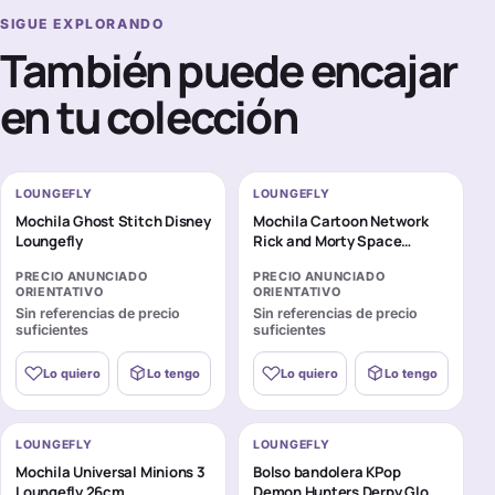
SIGUE EXPLORANDO
También puede encajar
en tu colección
LOUNGEFLY
LOUNGEFLY
Mochila Ghost Stitch Disney
Mochila Cartoon Network
Loungefly
Rick and Morty Space
Cruiser Loungefly 26cm
PRECIO ANUNCIADO
PRECIO ANUNCIADO
ORIENTATIVO
ORIENTATIVO
Sin referencias de precio
Sin referencias de precio
suficientes
suficientes
Lo quiero
Lo tengo
Lo quiero
Lo tengo
LOUNGEFLY
LOUNGEFLY
Mochila Universal Minions 3
Bolso bandolera KPop
Loungefly 26cm
Demon Hunters Derpy Glow