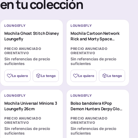
en tu colección
LOUNGEFLY
LOUNGEFLY
Mochila Ghost Stitch Disney
Mochila Cartoon Network
Loungefly
Rick and Morty Space
Cruiser Loungefly 26cm
PRECIO ANUNCIADO
PRECIO ANUNCIADO
ORIENTATIVO
ORIENTATIVO
Sin referencias de precio
Sin referencias de precio
suficientes
suficientes
Lo quiero
Lo tengo
Lo quiero
Lo tengo
LOUNGEFLY
LOUNGEFLY
Mochila Universal Minions 3
Bolso bandolera KPop
Loungefly 26cm
Demon Hunters Derpy Glow
Cosplay Loungefly
PRECIO ANUNCIADO
PRECIO ANUNCIADO
ORIENTATIVO
ORIENTATIVO
Sin referencias de precio
Sin referencias de precio
suficientes
suficientes