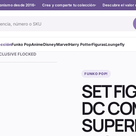
cionismo desde 2016
Crea y comparte tu colección
Descubre el valor 
ección
Funko Pop
Anime
Disney
Marvel
Harry Potter
Figuras
Loungefly
XCLUSIVE FLOCKED
FUNKO POP!
SET FI
DC CO
SUPE