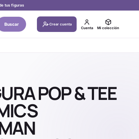
de tus figuras
Buscar
Crear cuenta
Cuenta
Mi colección
GURA POP & TEE
MICS
RMAN