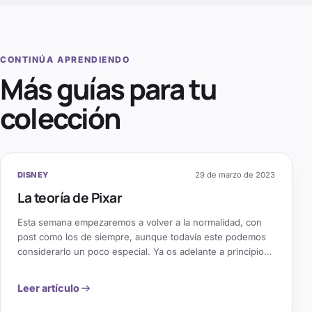
CONTINÚA APRENDIENDO
Más guías para tu
colección
DISNEY
29 de marzo de 2023
La teoría de Pixar
Esta semana empezaremos a volver a la normalidad, con
post como los de siempre, aunque todavía este podemos
considerarlo un poco especial. Ya os adelante a principios
de mes, que en algún momento os hablaría de la teoría de
Pixar, una teoría que circula por internet desde hace años y
Leer artículo
que con cada película se [&hellip;]